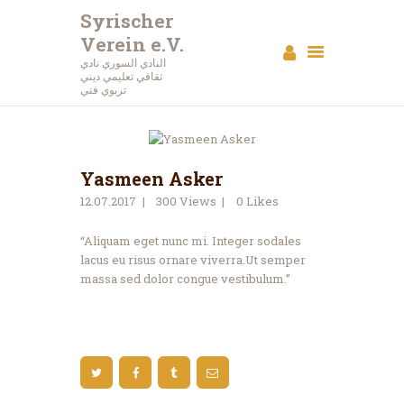
Syrischer
Verein e.V.
Syrischer Verein e.V.
النادي السوري نادي
ثقافي تعليمي ديني
النادي السوري نادي ثقافي تعليمي ديني تربوي فني
تربوي فني
الرئيسية
عن النادي
Yasmeen Asker
أحداث
12.07.2017
300
Views
0
Likes
البرامج
مقالات
“Aliquam eget nunc mi. Integer sodales
lacus eu risus ornare viverra.Ut semper
استديو الصور
massa sed dolor congue vestibulum.”
اتصل بنا
تبرع