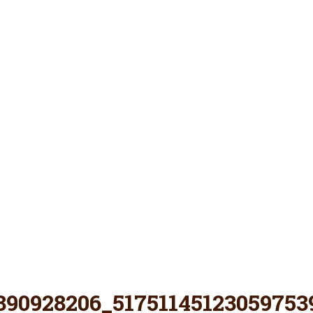
الرئيسية
عن النادي
Syrischer Verein e.V.
النادي السوري نادي ثقافي تعليمي ديني تربوي فني
أحداث
البرامج
مقالات
استديو الصور
اتصل بنا
تبرع
7606470575101465_n
390928206_51751145123059753