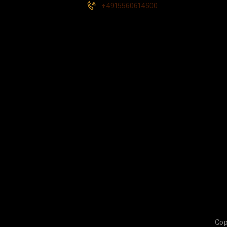
+4915560614500
Cop