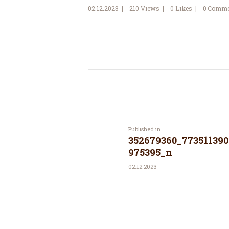
02.12.2023
210
Views
0
Likes
0
Comme
Post
navigation
Previous
Published in
352679360_773511390
post:
975395_n
02.12.2023