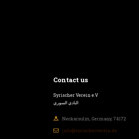
Contact us
‎Syrischer Verein e.V
النادي السوري
Neckarsulm, Germany, 74172
info@syrischerverein.de