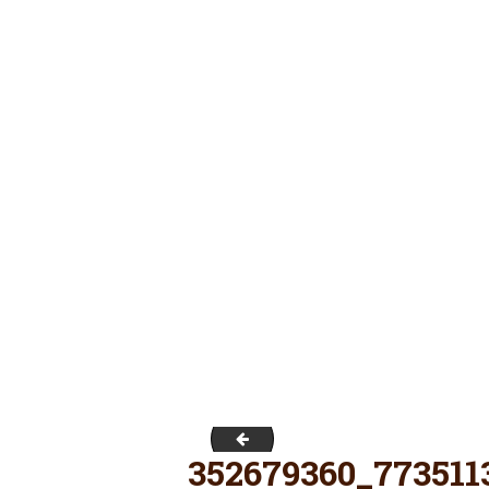
347233283_969958384442839_268
352679360_773511