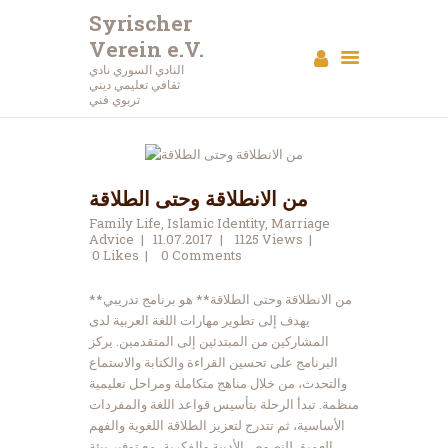
Syrischer
Verein e.V.
Syrischer Verein e.V.
النادي السوري نادي
ثقافي تعليمي ديني
النادي السوري نادي ثقافي تعليمي ديني تربوي فني
تربوي فني
الرئيسية
عن النادي
من الانطلاقة وحتى الطلاقة
أحداث
Family Life
,
Islamic Identity
,
Marriage
البرامج
Advice
11.07.2017
1125
Views
0
Likes
0
Comments
مقالات
استديو الصور
**من الانطلاقة وحتى الطلاقة** هو برنامج تدريبي
اتصل بنا
يهدف إلى تطوير مهارات اللغة العربية لدى
المشاركين من المبتدئين إلى المتقدمين. يركز
تبرع
البرنامج على تحسين القراءة والكتابة والاستماع
والتحدث، من خلال مناهج متكاملة ومراحل تعليمية
منظمة. تبدأ الرحلة بتأسيس قواعد اللغة والمفردات
الأساسية، ثم تتدرج لتعزيز الطلاقة اللغوية والفهم
العميق للنصوص الأدبية والفكرية، مع توفير بيئة