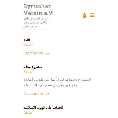
Syrischer
Verein e.V.
Syrischer Verein e.V.
النادي السوري نادي
ثقافي تعليمي ديني
النادي السوري نادي ثقافي تعليمي ديني تربوي فني
تربوي فني
الرئيسية
اللغة
أهدافنا
عن النادي
Learn more
أحداث
البرامج
مشروع وعلم
مقالات
أهدافنا
استديو الصور
المشروع يستهدف كل الأعمار من طلاب وأساتذة
اتصل بنا
وخريجين وكل من سعى في طلب العلم
تبرع
Learn more
الحفاظ على الهوية الاسلامية
أهدافنا