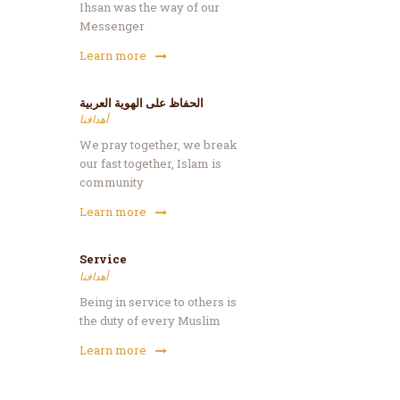
Ihsan was the way of our
Messenger
Learn more
الحفاظ على الهوية العربية
أهدافنا
We pray together, we break
our fast together, Islam is
community
Learn more
Service
أهدافنا
Being in service to others is
the duty of every Muslim
Learn more